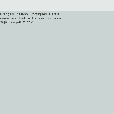
Français
Italiano
Português
Català
lovenščina
Türkçe
Bahasa Indonesia
(简体)
العربية
עברית