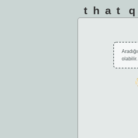
that 
Aradığın
olabili