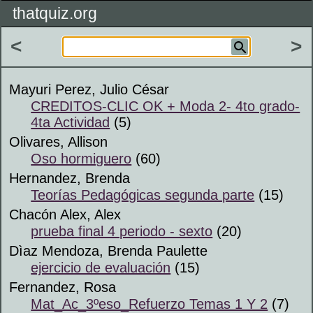
thatquiz.org
<
>
Mayuri Perez, Julio César
CREDITOS-CLIC OK + Moda 2- 4to grado-
4ta Actividad
(5)
Olivares, Allison
Oso hormiguero
(60)
Hernandez, Brenda
Teorías Pedagógicas segunda parte
(15)
Chacón Alex, Alex
prueba final 4 periodo - sexto
(20)
Dìaz Mendoza, Brenda Paulette
ejercicio de evaluación
(15)
Fernandez, Rosa
Mat_Ac_3ºeso_Refuerzo Temas 1 Y 2
(7)