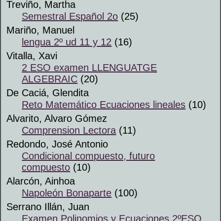
Treviño, Martha
Semestral Español 2o
(25)
Mariño, Manuel
lengua 2º ud 11 y 12
(16)
Vitalla, Xavi
2 ESO examen LLENGUATGE
ALGEBRAIC
(20)
De Caciá, Glendita
Reto Matemático Ecuaciones lineales
(10)
Alvarito, Alvaro Gómez
Comprension Lectora
(11)
Redondo, José Antonio
Condicional compuesto, futuro
compuesto
(10)
Alarcón, Ainhoa
Napoleón Bonaparte
(100)
Serrano Illán, Juan
Examen Polinomios y Ecuaciones 2ºESO