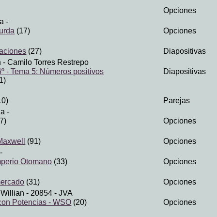
Opciones
na
-
surda
(17)
Opciones
aciones
(27)
Diapositivas
n
- Camilo Torres Restrepo
º - Tema 5: Números positivos
Diapositivas
1)
10)
Parejas
ia
-
7)
Opciones
Maxwell
(91)
Opciones
-
Imperio Otomano
(33)
Opciones
mercado
(31)
Opciones
Willian
- 20854 - JVA
con Potencias - WSO
(20)
Opciones