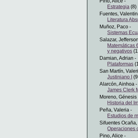
Pino, Alice
-
Estrategia
(8)
Fuentes, Valenti
Literatura Ab
Muñoz, Paco
-
Sistemas Ecu
Salazar, Jefferso
Matemáticas 6
y negativos
(1
Damian, Adrian
-
Plataformas
(
San Martín, Valer
Justiniano I
(9
Alarcón, Ainhoa
-
James Clerk 
Moreno, Génesis
Historia del 
Peña, Valeria
-
Estudios de 
Sifuentes Ocaña, 
Operaciones 
Pino, Alice
-