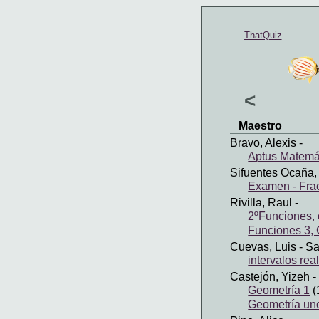
ThatQuiz
<
Maestro
Bravo, Alexis
-
Aptus Matemá
Sifuentes Ocaña, 
Examen - Fra
Rivilla, Raul
-
2ºFunciones,
Funciones 3,
Cuevas, Luis
- S
intervalos rea
Castejón, Yizeh
-
Geometría 1
(
Geometría un