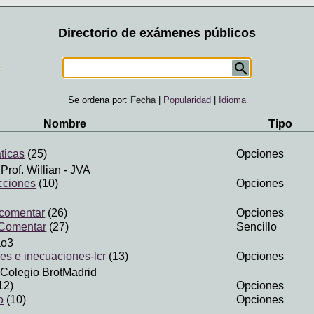
Directorio de exámenes públicos
Se ordena por:
Fecha
|
Popularidad
|
Idioma
Nombre
Tipo
ticas
(25)
Opciones
Prof. Willian
- JVA
cciones
(10)
Opciones
 comentar
(26)
Opciones
 Comentar
(27)
Sencillo
ao3
les e inecuaciones-lcr
(13)
Opciones
 Colegio BrotMadrid
12)
Opciones
o
(10)
Opciones