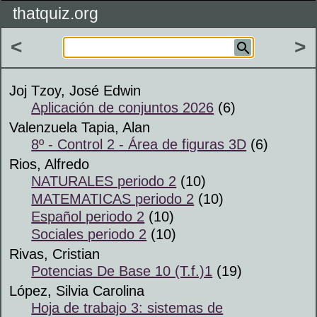
thatquiz.org
<
>
Joj Tzoy, José Edwin
Aplicación de conjuntos 2026
(6)
Valenzuela Tapia, Alan
8º - Control 2 - Área de figuras 3D
(6)
Rios, Alfredo
NATURALES periodo 2
(10)
MATEMATICAS periodo 2
(10)
Español periodo 2
(10)
Sociales periodo 2
(10)
Rivas, Cristian
Potencias De Base 10 (T.f.)1
(19)
López, Silvia Carolina
Hoja de trabajo 3: sistemas de