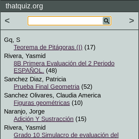
thatquiz.org
<
>
Gq, S
Teorema de Pitágoras (I)
(17)
Rivera, Yasmid
8B Primera Evaluación del 2 Periodo
ESPAÑOL.
(48)
Sanchez Diaz, Patricia
Prueba Final Geometria
(52)
Sanchez Olivares, Claudia America
Figuras geométricas
(10)
Naranjo, Jorge
Adición Y Sustracción
(15)
Rivera, Yasmid
Grado 10 Simulacro de evaluación del