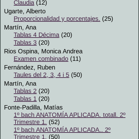
Claudia
(12)
Ugarte, Alberto
Proporcionalidad y porcentajes.
(25)
Martín, Ana
Tablas 4 Décima
(20)
Tablas 3
(20)
Rios Ospina, Monica Andrea
Examen combinado
(11)
Fernández, Ruben
Taules del 2, 3, 4 i 5
(50)
Martín, Ana
Tablas 2
(20)
Tablas 1
(20)
Fonte-Padilla, Matías
1º bach ANATOMÍA APLICADA. totall. 2º
Trimestre 1.
(52)
1º bach ANATOMÍA APLICADA.. 2º
Trimestre 1.
(50)