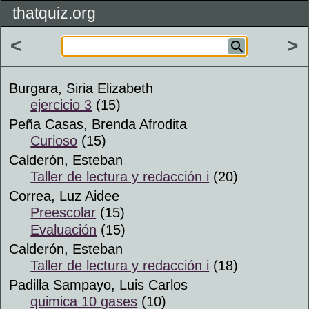
thatquiz.org
<
>
Burgara, Siria Elizabeth
ejercicio 3
(15)
Peña Casas, Brenda Afrodita
Curioso
(15)
Calderón, Esteban
Taller de lectura y redacción i
(20)
Correa, Luz Aidee
Preescolar
(15)
Evaluación
(15)
Calderón, Esteban
Taller de lectura y redacción i
(18)
Padilla Sampayo, Luis Carlos
quimica 10 gases
(10)