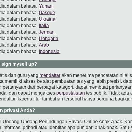
edia dalam bahasa
Yunani
edia dalam bahasa
Basque
edia dalam bahasa
Ukraina
edia dalam bahasa
Italia
edia dalam bahasa
Jerman
edia dalam bahasa
Hongaria
edia dalam bahasa
Arab
edia dalam bahasa
Indonesia
 sign myself up?
atis dan guru yang
mendaftar
akan menerima pencatatan nilai 
a memiliki akses ke alat pembuatan tes yang lebih presisi, da
n pertanyaan dari berbagai kategori, dapat membuat pertanya
anda, dan dapat mengakses
perpustakaan
tes publik. Tidak ada 
ndaftar, karena fitur tambahan tersebut hanya berguna bagi gur
n privasi Anda?
 Undang-Undang Perlindungan Privasi Online Anak-Anak. Kam
nformasi pribadi atau identitas apa pun dari anak-anak. Satu-