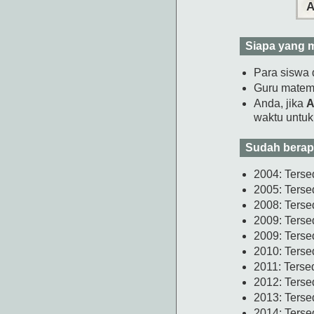
A
Siapa yang
Para siswa 
Guru matema
Anda, jika
A
waktu untu
Sudah berapa
2004: Ters
2005: Ters
2008: Ters
2009: Ters
2009: Ters
2010: Ters
2011: Ters
2012: Ters
2013: Ters
2014: Ters