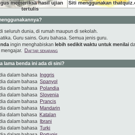
gus memeriksa hasil ujian
Siti menggunakan thatquiz.
tertulis
 menggunakannya?
di seluruh dunia, di rumah maupun di sekolah.
tika. Guru sains. Guru bahasa. Semua jenis guru.
nda
ingin menghabiskan
lebih sedikit waktu untuk menilai
da
k mengajar.
Daftar sekarang
 lama benda ini ada di sini?
edia dalam bahasa
Inggris
edia dalam bahasa
Spanyol
edia dalam bahasa
Polandia
edia dalam bahasa
Slovenia
edia dalam bahasa
Prancis
edia dalam bahasa
Mandarin
edia dalam bahasa
Katalan
edia dalam bahasa
Ibrani
edia dalam bahasa
Turki
edia dalam bahasa
Portugis