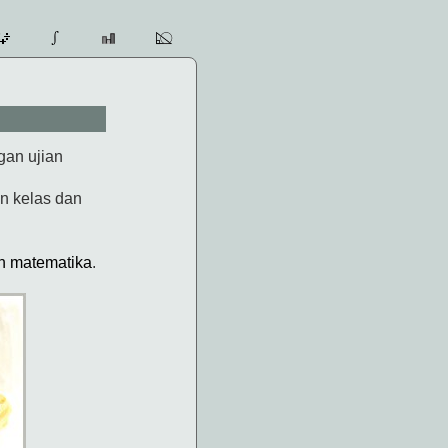
gan ujian
an kelas dan
an matematika
.