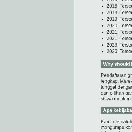
2016: Ters
2018: Ters
2019: Ters
2020: Ters
2021: Ters
2021: Ters
2026: Ters
2026: Ters
Why should I
Pendaftaran gr
lengkap. Merek
tunggal denga
dan pilihan g
siswa untuk me
Apa kebijaka
Kami mematuhi
mengumpulkan i