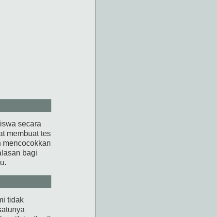
siswa secara
pat membuat tes
an mencocokkan
alasan bagi
u.
i tidak
satunya